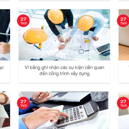
27
27
Th11
Th11
ại
Vi bằng ghi nhận các sự kiện liên quan
đến công trình xây dựng
27
27
Th11
Th11