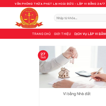
Bỏ
VĂN PHÒNG THỪA PHÁT LẠI HOÀI ĐỨC - LẬP VI BẰNG 24/7
qua
nội
dung
TRANG CHỦ
GIỚI THIỆU
DỊCH VỤ LẬP VI BẰN
27
Th11
Vi bằng Nhà đất