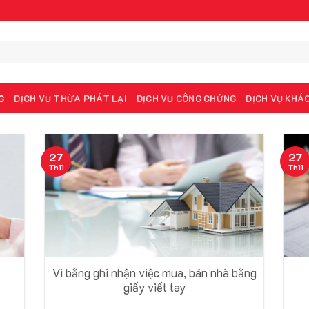
G
DỊCH VỤ THỪA PHÁT LẠI
DỊCH VỤ CÔNG CHỨNG
DỊCH VỤ KHÁ
27
27
Th11
Th11
Vi bằng ghi nhận việc mua, bán nhà bằng
giấy viết tay