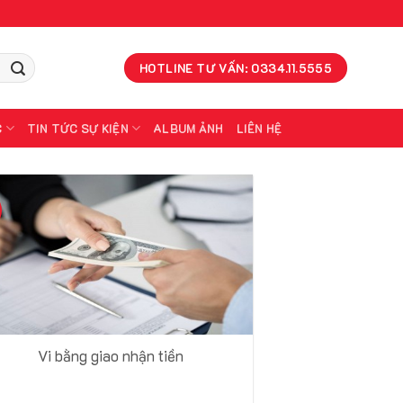
HOTLINE TƯ VẤN: 0334.11.5555
C
TIN TỨC SỰ KIỆN
ALBUM ẢNH
LIÊN HỆ
Vi bằng giao nhận tiền