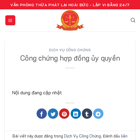
Bỏ
VĂN PHÒNG THỪA PHÁT LẠI HOÀI ĐỨC - LẬP VI BẰNG 24/7
qua
nội
dung
DỊCH VỤ CÔNG CHỨNG
Công chứng hợp đồng ủy quyền
Nội dung đang cập nhật
Bài viết này được đăng trong
Dịch Vụ Công Chứng
. Đánh dấu
liên